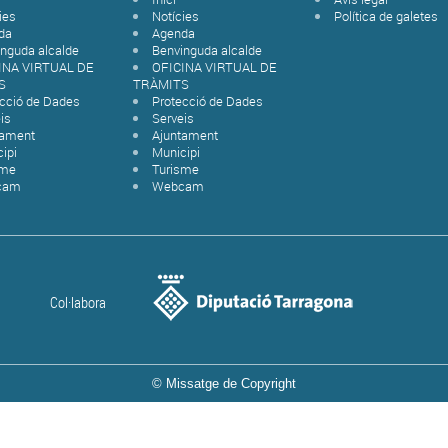
ies
Notícies
Política de galetes
da
Agenda
nguda alcalde
Benvinguda alcalde
INA VIRTUAL DE
OFICINA VIRTUAL DE
S
TRÀMITS
ecció de Dades
Protecció de Dades
is
Serveis
tament
Ajuntament
ipi
Municipi
sme
Turisme
cam
Webcam
Col·labora
© Missatge de Copyright