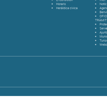
Horaris
Notíc
Heràldica cívica
Agen
Benvi
OFIC
TRÀMIT
Prot
Serve
Ajun
Munic
Turi
Web