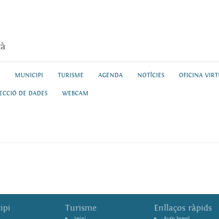
rà
MUNICIPI
TURISME
AGENDA
NOTÍCIES
OFICINA VIR
ECCIÓ DE DADES
WEBCAM
ipi
Turisme
Enllaços ràpids
Inici
Avís legal