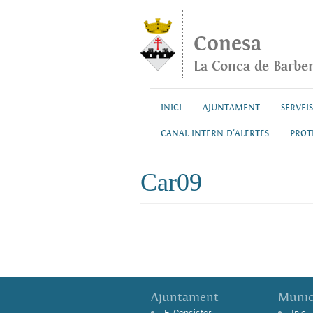
Vés al contingut
Conesa
La Conca de Barbe
INICI
AJUNTAMENT
SERVEIS
CANAL INTERN D'ALERTES
PROT
Car09
Ajuntament
Munic
El Consistori
Inici