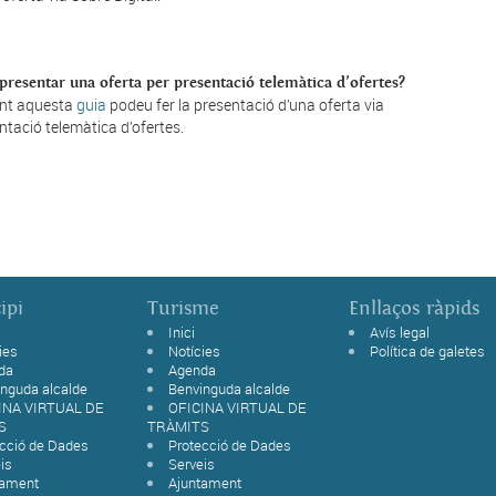
resentar una oferta per presentació telemàtica d’ofertes?
nt aquesta
guia
podeu fer la presentació d’una oferta via
ntació telemàtica d’ofertes.
ipi
Turisme
Enllaços ràpids
Inici
Avís legal
ies
Notícies
Política de galetes
da
Agenda
nguda alcalde
Benvinguda alcalde
INA VIRTUAL DE
OFICINA VIRTUAL DE
S
TRÀMITS
ecció de Dades
Protecció de Dades
is
Serveis
tament
Ajuntament