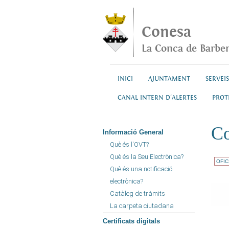
Vés al contingut
Conesa
La Conca de Barbe
INICI
AJUNTAMENT
SERVEIS
CANAL INTERN D'ALERTES
PROT
Co
Informació General
Què és l'OVT?
Què és la Seu Electrònica?
OFIC
Què és una notificació
electrònica?
Catàleg de tràmits
La carpeta ciutadana
Certificats digitals