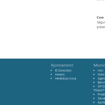
Com p
Segui
prese
Ajuntament
Munic
El Consistori
Inici
Horaris
Notíc
Heràldica cívica
Agen
Benvi
OFIC
TRÀMIT
Prot
Serve
Ajun