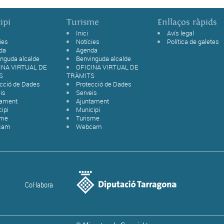
ipi
Turisme
Enllaços ràpids
Inici
Avís legal
ies
Notícies
Política de galetes
da
Agenda
nguda alcalde
Benvinguda alcalde
INA VIRTUAL DE
OFICINA VIRTUAL DE
S
TRÀMITS
ecció de Dades
Protecció de Dades
is
Serveis
tament
Ajuntament
ipi
Municipi
sme
Turisme
cam
Webcam
Col·labora