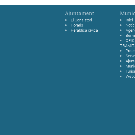
Ajuntament
Munic
El Consistori
Inici
Horaris
Notíc
Heràldica cívica
Agen
Benvi
OFIC
TRÀMIT
Prot
Serve
Ajun
Munic
Turi
Web