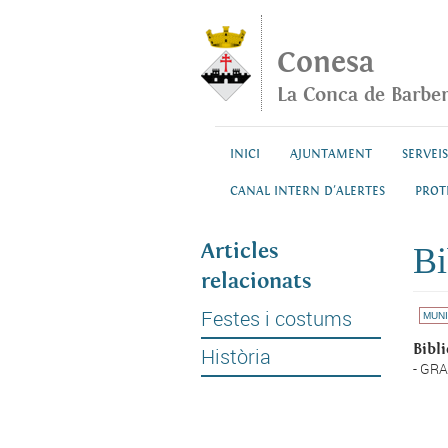
Vés al contingut
Conesa
La Conca de Barbe
INICI
AJUNTAMENT
SERVEIS
CANAL INTERN D'ALERTES
PROT
Articles
Bi
relacionats
Festes i costums
MUNI
Bibli
Història
- GRA