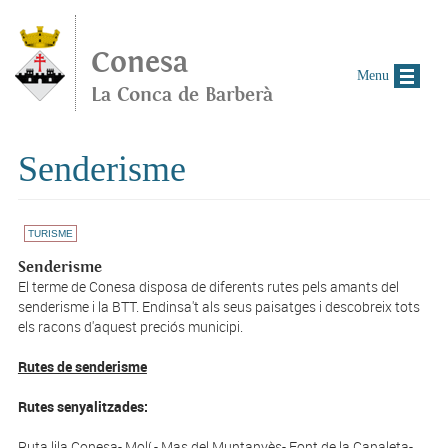
Vés al contingut
Conesa
Menu
La Conca de Barberà
Senderisme
TURISME
Senderisme
El terme de Conesa disposa de diferents rutes pels amants del
senderisme i la BTT. Endinsa't als seus paisatges i descobreix tots
els racons d'aquest preciós municipi.
Rutes de senderisme
Rutes senyalitzades:
Ruta lila Conesa- Molí - Mas del Muntanyès- Font de la Canaleta-